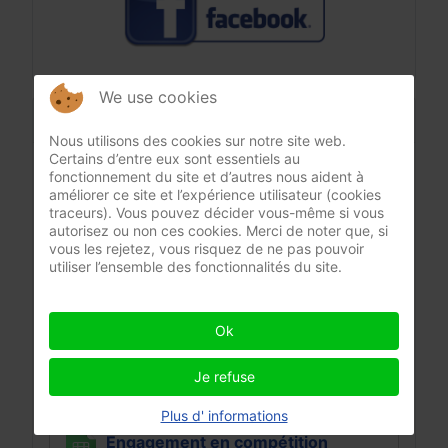
We use cookies
Derniers documents
Nous utilisons des cookies sur notre site web.
Certains d’entre eux sont essentiels au
fonctionnement du site et d’autres nous aident à
Code sportif carambole FFB_Les
améliorer ce site et l’expérience utilisateur (cookies
réformes 2026-2027
traceurs). Vous pouvez décider vous-même si vous
autorisez ou non ces cookies. Merci de noter que, si
vous les rejetez, vous risquez de ne pas pouvoir
Jul.26
8
utiliser l’ensemble des fonctionnalités du site.
Engagement en compétition
Ok
individuelle (pdf)
Je refuse
Jul.26
28
Plus d' informations
Engagement en compétition